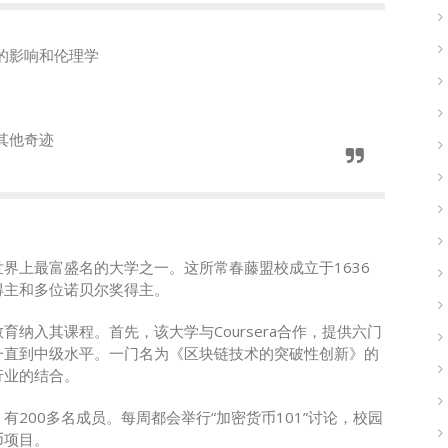
的影响和伦理学
其他奇迹
界上最富盛名的大学之一。这所常春藤盟校成立于1636
得主和多位诺贝尔奖得主。
纳入其课程。首先，该大学与Coursera合作，提供六门
一直到中级水平。一门名为《区块链技术的突破性创新》的
行业的结合。
200多名成员。每周都会举行“加密货币101”讨论，校园
币项目。