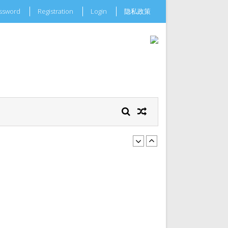
assword
Registration
Login
隐私政策