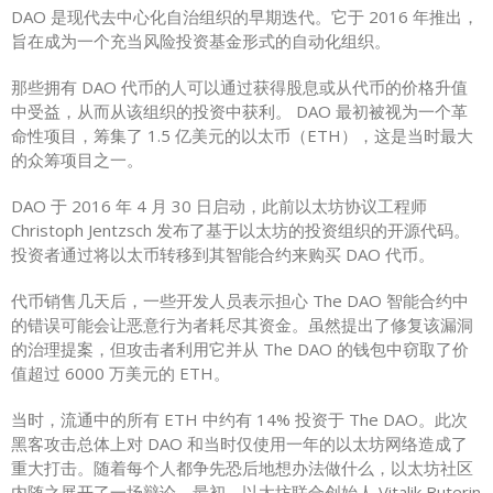
DAO 是现代去中心化自治组织的早期迭代。它于 2016 年推出，
旨在成为一个充当风险投资基金形式的自动化组织。
那些拥有 DAO 代币的人可以通过获得股息或从代币的价格升值
中受益，从而从该组织的投资中获利。 DAO 最初被视为一个革
命性项目，筹集了 1.5 亿美元的以太币（ETH），这是当时最大
的众筹项目之一。
DAO 于 2016 年 4 月 30 日启动，此前以太坊协议工程师
Christoph Jentzsch 发布了基于以太坊的投资组织的开源代码。
投资者通过将以太币转移到其智能合约来购买 DAO 代币。
代币销售几天后，一些开发人员表示担心 The DAO 智能合约中
的错误可能会让恶意行为者耗尽其资金。虽然提出了修复该漏洞
的治理提案，但攻击者利用它并从 The DAO 的钱包中窃取了价
值超过 6000 万美元的 ETH。
当时，流通中的所有 ETH 中约有 14% 投资于 The DAO。此次
黑客攻击总体上对 DAO 和当时仅使用一年的以太坊网络造成了
重大打击。随着每个人都争先恐后地想办法做什么，以太坊社区
内随之展开了一场辩论。最初，以太坊联合创始人 Vitalik Buterin