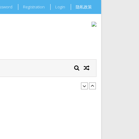
assword
Registration
Login
隐私政策