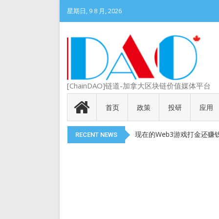
星期日, 9 8 月, 2026
DePIN 为 Web3 带来
[ChainDAO]链道-加拿大区块链价值媒体平台
Meme 币 vs 精英币：
代币就是产品
首页
政策
投研
应用
以太币现货 ETF 获得 SEC
现在的Web3游戏打金还赚
RECENT NEWS
DePIN 为 Web3 带来
Meme 币 vs 精英币：
代币就是产品
以太币现货 ETF 获得 SEC
现在的Web3游戏打金还赚