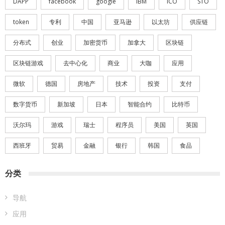
DAPP
facebook
google
IBM
ICO
STO
token
专利
中国
亚马逊
以太坊
供应链
分布式
创业
加密货币
加拿大
区块链
区块链游戏
去中心化
商业
大咖
应用
微软
德国
房地产
技术
投资
支付
数字货币
新加坡
日本
智能合约
比特币
沃尔玛
游戏
瑞士
程序员
美国
英国
西班牙
贸易
金融
银行
韩国
食品
分类
导航
应用