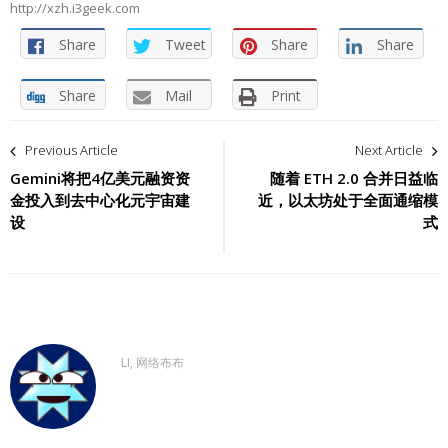
http://xzh.i3geek.com
Share
Tweet
Share
Share
Share
Mail
Print
文
Previous Article
Next Article
章
Gemini将把4亿美元融资资
随着 ETH 2.0 合并日益临
金投入到去中心化元宇宙建
近，以太坊处于全面通缩模
导
设
式
航
LI, 网络布布