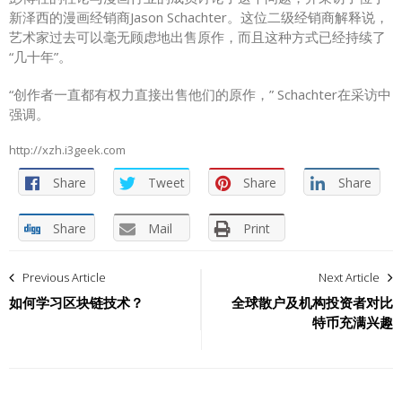
新泽西的漫画经销商Jason Schachter。这位二级经销商解释说，
艺术家过去可以毫无顾虑地出售原作，而且这种方式已经持续了
“几十年”。
“创作者一直都有权力直接出售他们的原作，” Schachter在采访中
强调。
http://xzh.i3geek.com
Share
Tweet
Share
Share
Share
Mail
Print
文
Previous Article
Next Article
章
如何学习区块链技术？
全球散户及机构投资者对比
特币充满兴趣
导
航