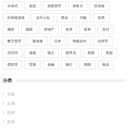
分布式
创业
加密货币
加拿大
区块链
区块链游戏
去中心化
商业
大咖
应用
微软
德国
房地产
技术
投资
支付
数字货币
新加坡
日本
智能合约
比特币
沃尔玛
游戏
瑞士
程序员
美国
英国
西班牙
贸易
金融
银行
韩国
食品
分类
导航
应用
投研
政策