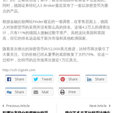
同时，德国证券经纪人S Broker最近宣布了一套以加密货币为重
点的产品。
根据金融比较网站Finder最近的一项调查，在零售层面上，德国
人对加密货币的采用并没有那么高的排名。这项4.2万人的调查估
计，只有11%的德国人接触过数字资产。虽然这比美国和英国
高，但它的排名远远低于新兴市场和其他欧洲国家。
随着首次推出的加密货币向52,000美元推进，比特币再次吸引了
大量关注。它的价格已经从夏季的底部恢复了大约79%。在这一
过程中，比特币的总市值再次接近1万亿美元。
http://xzh.i3geek.com
Share
Tweet
Share
Share
Share
Mail
Print
文
Previous Article
Next Article
章
彭博社高级分析师称比特币
萨尔瓦多在其比特币法律生