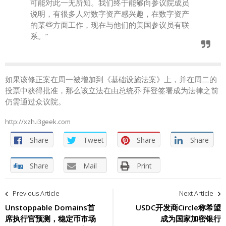
可能对此一无所知。我们终于能够向参议院成员
说明，有很多人对数字资产感兴趣，在数字资产
的某些方面工作，现在与他们的美国参议员有联
系。”
如果该修正案在周一被增加到《基础设施法案》上，并在周二的
投票中获得批准，那么该立法在由总统乔·拜登签署成为法律之前
仍需通过众议院。
http://xzh.i3geek.com
Share
Tweet
Share
Share
Share
Mail
Print
文
Previous Article
Next Article
章
Unstoppable Domains首
USDC开发商Circle称希望
席执行官预测，稳定币市场
成为国家加密银行