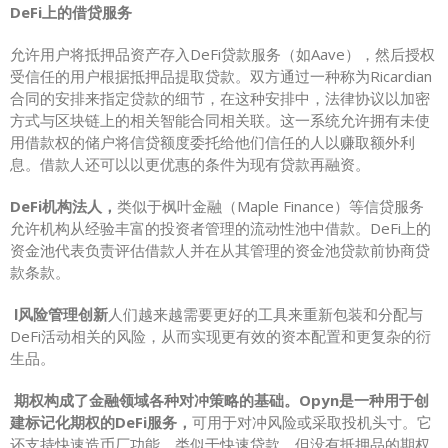
DeFi上的借贷服务
允许用户将抵押品资产存入DeFi贷款服务（如Aave），然后授权
受信任的用户根据抵押品提取贷款。双方通过一种称为Ricardian
合同的安排来指定贷款的细节，在这种安排中，法律协议以加密
方式与区块链上的相关智能合同相关联。这一系统允许拥有未使
用借款权的储户将信贷额度委托给他们信任的人以赚取额外利
息。借款人还可以以更优惠的条件为现有贷款再融资。
DeFi机构法人，
类似于枫叶金融（Maple Finance）等信贷服务
允许机构从经验丰富的投资者管理的流动性池中借款。DeFi上的
资金池代表负责评估借款人并在从其管理的资金池贷款前协商贷
款条款。
l风险管理创新
人们越来越需要更好的工具来重新包装和分配与
DeFi活动相关的风险，从而实现更有效的资本配置和更复杂的衍
生品。
期权构成了金融领域各种对冲策略的基础。Opyn是一种用于创
建标记化期权的DeFi服务，
可用于对冲风险或采取投机头寸。它
还支持快速造币厂功能，类似于快速贷款，但没有抵押品的期权