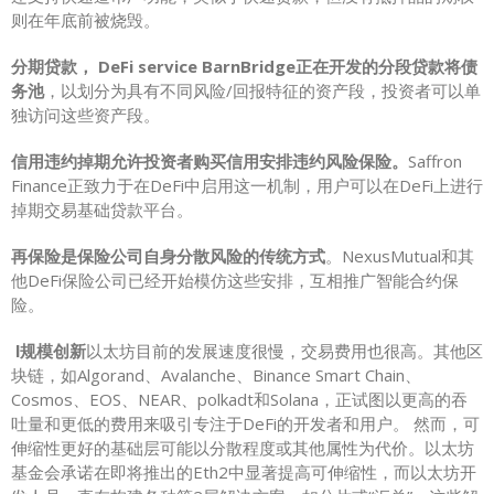
则在年底前被烧毁。
分期贷款， DeFi service BarnBridge正在开发的分段贷款将债
务池
，以划分为具有不同风险/回报特征的资产段，投资者可以单
独访问这些资产段。
信用违约掉期允许投资者购买信用安排违约风险保险。
Saffron
Finance正致力于在DeFi中启用这一机制，用户可以在DeFi上进行
掉期交易基础贷款平台。
再保险是保险公司自身分散风险的传统方式
。NexusMutual和其
他DeFi保险公司已经开始模仿这些安排，互相推广智能合约保
险。
l规模创新
以太坊目前的发展速度很慢，交易费用也很高。其他区
块链，如Algorand、Avalanche、Binance Smart Chain、
Cosmos、EOS、NEAR、polkadt和Solana，正试图以更高的吞
吐量和更低的费用来吸引专注于DeFi的开发者和用户。 然而，可
伸缩性更好的基础层可能以分散程度或其他属性为代价。以太坊
基金会承诺在即将推出的Eth2中显著提高可伸缩性，而以太坊开