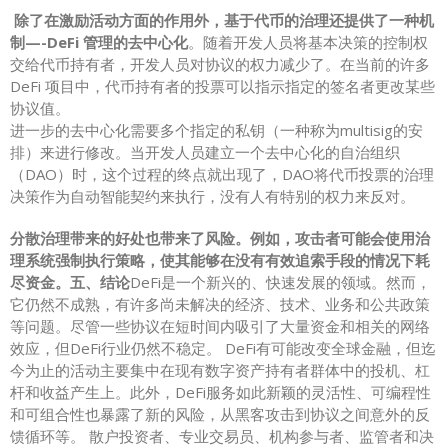
除了在激励活动方面的作用外，基于代币的治理还提供了一种机
制—-DeFi 管理的去中心化
。随着开发人员将基本决策的控制权
交给代币持有者，开发人员对协议的权力减少了。在当前的许多
DeFi 项目中，代币持有者的投票可以指示指定的签名者更改某些
协议值。
进一步的去中心化需要多个指定的私钥（一种称为multisig的安
排）来进行修改。当开发人员建立一个去中心化的自治组织
（DAO）时，这个过程的终点就出现了，DAO将代币投票的治理
决策作为自动智能契约来执行，没有人有特别的权力来反对。
分散治理带来的好处也带来了风险。例如，攻击者可能会使用治
理系统强制执行策略，使其能够在没有有效追索手段的情况下耗
尽资金。五、结论
DeFi是一个新兴的、快速发展的领域。然而，
它仍然不成熟，有许多尚未解决的经济、技术、业务和公共政策
等问题。尽管一些协议在短时间内吸引了大量资金和相关的网络
效应，但DeFi行业仍然不稳定。 DeFi有可能改变全球金融，但迄
今为止的活动主要集中在现有数字资产持有者群体中的投机、杠
杆和收益产生上。此外，DeFi服务如此新颖的灵活性、可编程性
和可组合性也暴露了新的风险，从黑客攻击到协议之间意外的反
馈循环等。 散户投资者、专业交易员、机构参与者、监管者和决