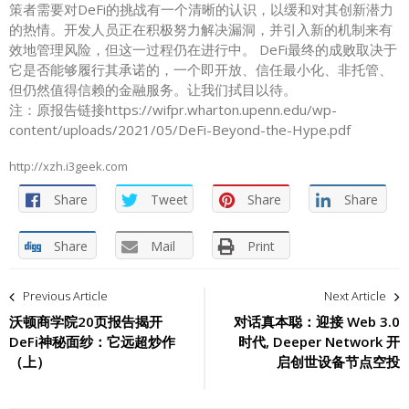
策者需要对DeFi的挑战有一个清晰的认识，以缓和对其创新潜力
的热情。开发人员正在积极努力解决漏洞，并引入新的机制来有
效地管理风险，但这一过程仍在进行中。 DeFi最终的成败取决于
它是否能够履行其承诺的，一个即开放、信任最小化、非托管、
但仍然值得信赖的金融服务。让我们拭目以待。
注：原报告链接https://wifpr.wharton.upenn.edu/wp-
content/uploads/2021/05/DeFi-Beyond-the-Hype.pdf
http://xzh.i3geek.com
Share
Tweet
Share
Share
Share
Mail
Print
文
Previous Article
Next Article
章
沃顿商学院20页报告揭开
对话真本聪：迎接 Web 3.0
DeFi神秘面纱：它远超炒作
时代, Deeper Network 开
导
（上）
启创世设备节点空投
航