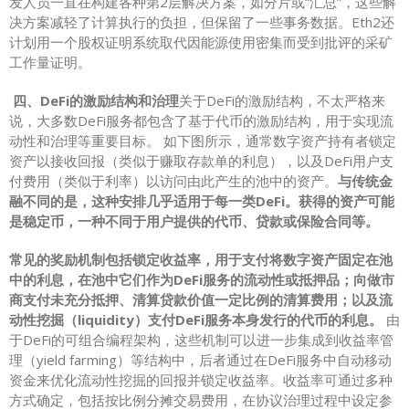
发人员一直在构建各种第2层解决方案，如分片或“汇总”，这些解
决方案减轻了计算执行的负担，但保留了一些事务数据。Eth2还
计划用一个股权证明系统取代因能源使用密集而受到批评的采矿
工作量证明。
四、DeFi的激励结构和治理
关于DeFi的激励结构，不太严格来
说，大多数DeFi服务都包含了基于代币的激励结构，用于实现流
动性和治理等重要目标。 如下图所示，通常数字资产持有者锁定
资产以接收回报（类似于赚取存款单的利息），以及DeFi用户支
付费用（类似于利率）以访问由此产生的池中的资产。
与传统金
融不同的是，这种安排几乎适用于每一类DeFi。获得的资产可能
是稳定币，一种不同于用户提供的代币、贷款或保险合同等。
常见的奖励机制包括锁定收益率，用于支付将数字资产固定在池
中的利息，在池中它们作为DeFi服务的流动性或抵押品；向做市
商支付未充分抵押、清算贷款价值一定比例的清算费用；以及流
动性挖掘（liquidity）支付DeFi服务本身发行的代币的利息。
由
于DeFi的可组合编程架构，这些机制可以进一步集成到收益率管
理（yield farming）等结构中，后者通过在DeFi服务中自动移动
资金来优化流动性挖掘的回报并锁定收益率。收益率可通过多种
方式确定，包括按比例分摊交易费用，在协议治理过程中设定参