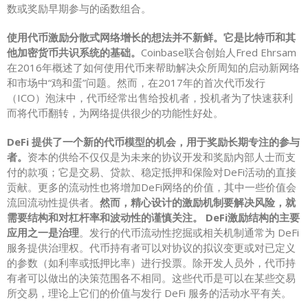
数或奖励早期参与的函数组合。
使用代币激励分散式网络增长的想法并不新鲜。它是比特币和其
他加密货币共识系统的基础。
Coinbase联合创始人Fred Ehrsam
在2016年概述了如何使用代币来帮助解决众所周知的启动新网络
和市场中“鸡和蛋”问题。然而，在2017年的首次代币发行
（ICO）泡沫中，代币经常出售给投机者，投机者为了快速获利
而将代币翻转，为网络提供很少的功能性好处。
DeFi 提供了一个新的代币模型的机会，用于奖励长期专注的参与
者。
资本的供给不仅仅是为未来的协议开发和奖励内部人士而支
付的款项；它是交易、贷款、稳定抵押和保险对DeFi活动的直接
贡献。更多的流动性也将增加DeFi网络的价值，其中一些价值会
流回流动性提供者。
然而，精心设计的激励机制要解决风险，就
需要结构和对杠杆率和波动性的谨慎关注。 DeFi激励结构的主要
应用之一是治理
。发行的代币流动性挖掘或相关机制通常为 DeFi
服务提供治理权。代币持有者可以对协议的拟议变更或对已定义
的参数（如利率或抵押比率）进行投票。除开发人员外，代币持
有者可以做出的决策范围各不相同。这些代币是可以在某些交易
所交易，理论上它们的价值与发行 DeFi 服务的活动水平有关。