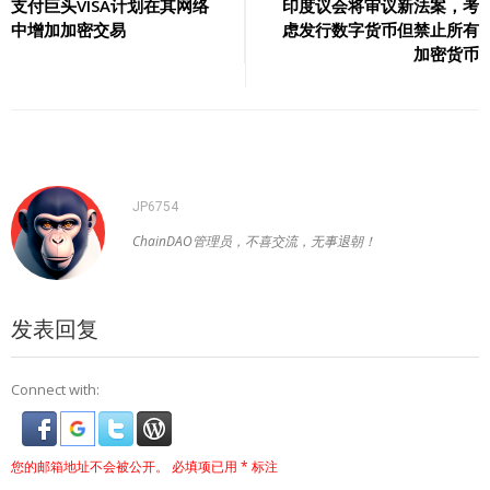
章
支付巨头VISA计划在其网络
印度议会将审议新法案，考
中增加加密交易
虑发行数字货币但禁止所有
导
加密货币
航
JP6754
ChainDAO管理员，不喜交流，无事退朝！
发表回复
Connect with:
您的邮箱地址不会被公开。
必填项已用
*
标注