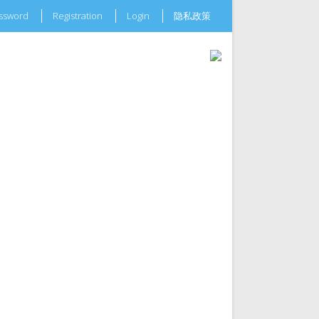
assword
Registration
Login
隐私政策