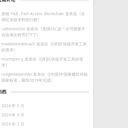
发链 FAB -Fast Access Blockchain
发表在《
全
球区块链专利排行榜
》
catherine03x
发表在《
美国SEC这一次可能更不
会批准比特币ETF了
》
madeleinedeloach
发表在《
[译]区块链开发工具
的需求
》
morrispercy
发表在《
[译]区块链开发工具的需
求
》
rodgerlieberman
发表在《
[中国]中国将建区块链
国家标准，最快2019年完成
》
归档
2024 年 5 月
2024 年 4 月
2024 年 3 月