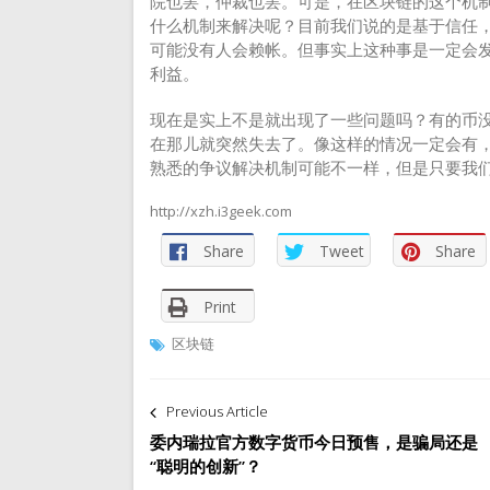
院也罢，仲裁也罢。可是，在区块链的这个机制里面，
什么机制来解决呢？目前我们说的是基于信任
可能没有人会赖帐。但事实上这种事是一定会
利益。
现在是实上不是就出现了一些问题吗？有的币
在那儿就突然失去了。像这样的情况一定会有
熟悉的争议解决机制可能不一样，但是只要我
http://xzh.i3geek.com
Share
Tweet
Share
Print
区块链
文
Previous Article
章
委内瑞拉官方数字货币今日预售，是骗局还是
“聪明的创新”？
导