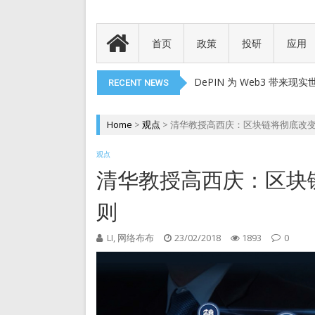
代币就是产品
以太币现货 ETF 获得 SEC
首页
政策
投研
应用
现在的Web3游戏打金还赚
DePIN 为 Web3 带来
RECENT NEWS
Meme 币 vs 精英币：
代币就是产品
Home
>
观点
>
清华教授高西庆：区块链将彻底改
以太币现货 ETF 获得 SEC
观点
现在的Web3游戏打金还赚
清华教授高西庆：区块
DePIN 为 Web3 带来
则
LI, 网络布布
23/02/2018
1893
0