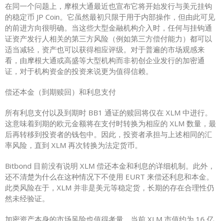
在同一个问题上，摩根大通最近也宣布它将开始发行与美元挂钩
的稳定币 JP Coin。它虽然最初只限于用于内部操作，但由此可见
的前进方向很明确。当这些大型金融机构介入时，任何与挂钩通
证资产发行人相关的第三方风险（例如第三方偿付能力）都可以
适当减轻，资产也可以获得相应评级。对于普遍的市场观感来
看，由摩根大通或高盛等大型机构而非初创企业发行的加密通
证，对于机构资金的投资来说更为值得信赖。
偿还本金（到期赎回）和利息支付
所有利息支付以及到期时 BB1 通证的赎回将仅在 XLM 中进行。
这意味着到期的欧元金额将在支付时转换为相应的 XLM 数量，最
后再转移到投资者的钱包中。因此，投资者承担与上述相同的汇
率风险，直到 XLM 再次转换为法定货币。
Bitbond 目前没有说明 XLM 偿还本金和利息的详细机制。此外，
还不清楚为什么在这种情况下不使用 EURT 来偿还利息和本金。
此类风险在于，XLM 并非是美元等稳定货，长期的存在合理性仍
然未经验证。
加密资产本身的市场风险也值得考量。当前 XLM 市值约为 16 亿