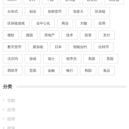
分布式
创业
加密货币
加拿大
区块链
区块链游戏
去中心化
商业
大咖
应用
微软
德国
房地产
技术
投资
支付
数字货币
新加坡
日本
智能合约
比特币
沃尔玛
游戏
瑞士
程序员
美国
英国
西班牙
贸易
金融
银行
韩国
食品
分类
导航
应用
投研
政策