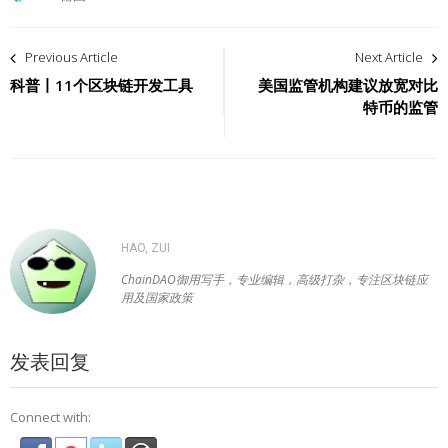
文
Previous Article
Next Article
章
科普丨11个区块链开发工具
美国监管机构建议放宽对比
特币的监管
导
航
HAO, ZUI
ChainDAO御用写手，专业编辑，高级打杂，专注区块链应
用及国家政策
发表回复
Connect with: