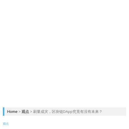
Home
>
观点
>
刷量成灾，区块链DApp究竟有没有未来？
观点