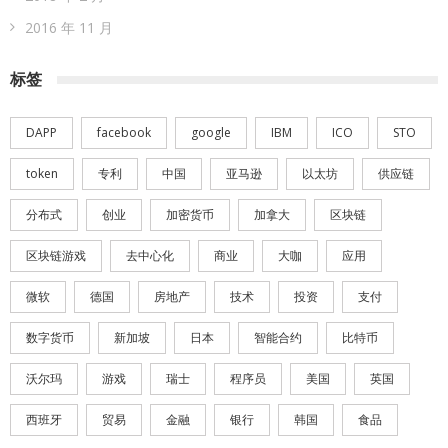
2016 年 11 月
标签
DAPP
facebook
google
IBM
ICO
STO
token
专利
中国
亚马逊
以太坊
供应链
分布式
创业
加密货币
加拿大
区块链
区块链游戏
去中心化
商业
大咖
应用
微软
德国
房地产
技术
投资
支付
数字货币
新加坡
日本
智能合约
比特币
沃尔玛
游戏
瑞士
程序员
美国
英国
西班牙
贸易
金融
银行
韩国
食品