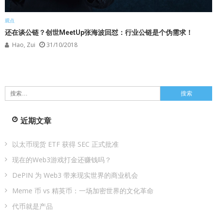
观点
还在谈公链？创世MeetUp张海波回怼：行业公链是个伪需求！
Hao, Zui
31/10/2018
搜
索：
近期文章
以太币现货 ETF 获得 SEC 正式批准
现在的Web3游戏打金还赚钱吗？
DePIN 为 Web3 带来现实世界的商业机会
Meme 币 vs 精英币：一场加密世界的文化革命
代币就是产品