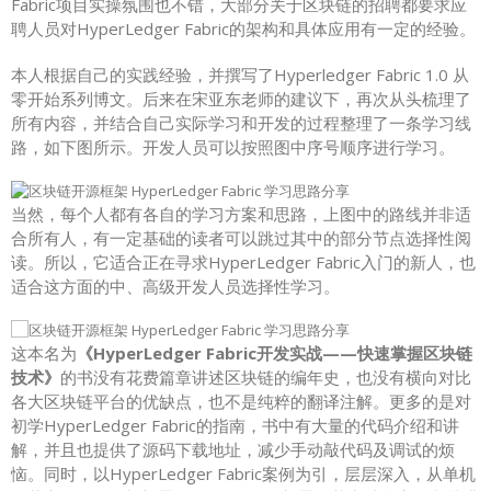
Fabric项目实操氛围也不错，大部分关于区块链的招聘都要求应
聘人员对HyperLedger Fabric的架构和具体应用有一定的经验。
本人根据自己的实践经验，并撰写了Hyperledger Fabric 1.0 从
零开始系列博文。后来在宋亚东老师的建议下，再次从头梳理了
所有内容，并结合自己实际学习和开发的过程整理了一条学习线
路，如下图所示。开发人员可以按照图中序号顺序进行学习。
当然，每个人都有各自的学习方案和思路，上图中的路线并非适
合所有人，有一定基础的读者可以跳过其中的部分节点选择性阅
读。所以，它适合正在寻求HyperLedger Fabric入门的新人，也
适合这方面的中、高级开发人员选择性学习。
这本名为
《HyperLedger Fabric开发实战——快速掌握区块链
技术》
的书没有花费篇章讲述区块链的编年史，也没有横向对比
各大区块链平台的优缺点，也不是纯粹的翻译注解。更多的是对
初学HyperLedger Fabric的指南，书中有大量的代码介绍和讲
解，并且也提供了源码下载地址，减少手动敲代码及调试的烦
恼。同时，以HyperLedger Fabric案例为引，层层深入，从单机