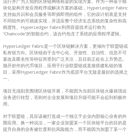
流行并广为人知的区块链网络框架的实现方案。作为一种基于模
块化架构开发应用程序或解决方案的基础，HyperLedger Fabric
支持如共识和会员服务等即插即用的组件，它的设计初衷是支持
不同组件的可插拔实现，并适应整个经济生态系统的复杂性和高
精度性。HyperLedger Fabric利用容器技术运行称为
“Chaincode”的智能合约，该合约包含了系统的应用程序逻辑。
HyperLedger Fabric是一个区块链解决方案，更倾向于联盟链或
私有链方向。区块链由于去中心化、开放性、自治性、信息不可
篡改及匿名性等特征而受到广泛关注，且目前正处在上升势态。
抛开炒作的代币项目，应用于行业联盟链或直接搭建私链的项
目，采用HyperLedger Fabric作为底层平台无疑是最好的选择之
一。
项目无须刻意围绕区块链开展，不能因为当前区块链火爆就强迫
业务进行转型，否则对企业发展和项目升级可能不会起到积极作
用。
对于联盟链，其应该被打造成一个独立于企业内部核心业务的外
围应用。换一种说法，一家企业加盟某一个区块链平台的目的是
提升自身的业务健壮度和抗风险能力，而不能因为加盟了某一个