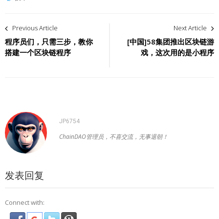
文
Previous Article
Next Article
章
程序员们，只需三步，教你
[中国]58集团推出区块链游
搭建一个区块链程序
戏，这次用的是小程序
导
航
JP6754
ChainDAO管理员，不喜交流，无事退朝！
发表回复
Connect with: