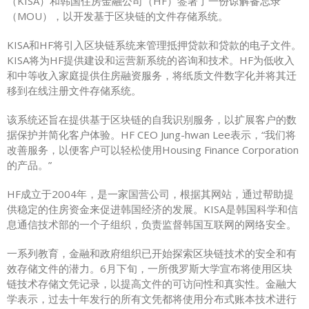
（KISA）和韩国住房金融公司（HF）签署了一份谅解备忘录
（MOU），以开发基于区块
链
的文件存储系统。
KISA和HF将引入区块链系统来管理抵押贷款和贷款的电子文件。
KISA将为HF提供建设和运营新系统的咨询和技术。HF为低收入
和中等收入家庭提供住房融资服务，将纸质文件数字化并将其迁
移到在线注册文件存储系统。
该系统还旨在提供基于区块链的自我识别服务，以扩展客户的数
据保护并简化客户体验。HF CEO Jung-hwan Lee表示，“我们将
改善服务，以便客户可以轻松使用Housing Finance Corporation
的产品。”
HF成立于2004年，是一家国营公司，根据其
网站
，通过帮助提
供稳定的住房资金来促进韩国经济的发展。
KISA
是韩国科学和信
息通信技术部的一个子组织，负责监督韩国互联网的网络安全。
一系列教育，金融和政府组织已开始探索区块链技术的安全和有
效存储文件的潜力。6月下旬，一所俄罗斯大学
宣布
将使用区块
链技术存储文凭记录，以提高文件的可访问性和真实性。金融大
学表示，过去十年发行的所有文凭都将使用分布式账本技术进行