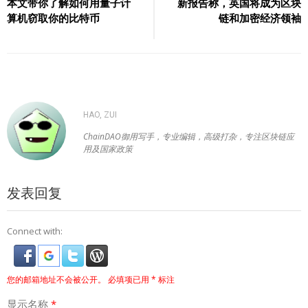
章
本文带你了解如何用量子计
新报告称，英国将成为区块
算机窃取你的比特币
链和加密经济领袖
导
航
HAO, ZUI
ChainDAO御用写手，专业编辑，高级打杂，专注区块链应
用及国家政策
发表回复
Connect with:
您的邮箱地址不会被公开。
必填项已用
*
标注
显示名称
*