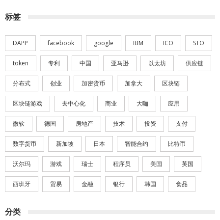
标签
DAPP
facebook
google
IBM
ICO
STO
token
专利
中国
亚马逊
以太坊
供应链
分布式
创业
加密货币
加拿大
区块链
区块链游戏
去中心化
商业
大咖
应用
微软
德国
房地产
技术
投资
支付
数字货币
新加坡
日本
智能合约
比特币
沃尔玛
游戏
瑞士
程序员
美国
英国
西班牙
贸易
金融
银行
韩国
食品
分类