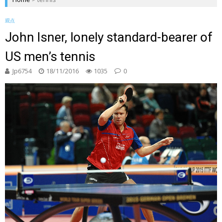
观点
John Isner, lonely standard-bearer of
US men’s tennis
Jp6754
18/11/2016
1035
0