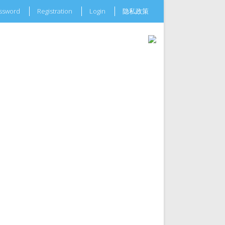
assword
Registration
Login
隐私政策