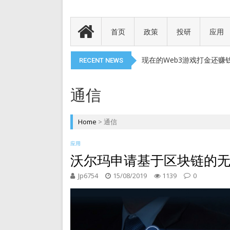
Meme 币 vs 精英币：
代币就是产品
首页
政策
投研
应用
以太币现货 ETF 获得 SEC
现在的Web3游戏打金还赚
RECENT NEWS
DePIN 为 Web3 带来
Meme 币 vs 精英币：
通信
代币就是产品
以太币现货 ETF 获得 SEC
Home
>
通信
现在的Web3游戏打金还赚
应用
DePIN 为 Web3 带来
沃尔玛申请基于区块链的
Jp6754
15/08/2019
1139
0