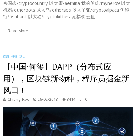
密国家/cryptocountry 以太蛋/aethina 我的英雄/myhero9 以太
机器/etherbots 以太马/ethorses 以太羊驼/cryptoalpaca 鱼银
行/fishbank 以太猫/cryptokitties 玩客猴 云鱼
Read More
应用
投研
观点
【中国·何玺】DAPP（分布式应
用），区块链新物种，程序员掘金新
风口！
Chiang, Roc
26/02/2018
3414
0