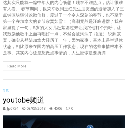
这其实只能算一篇中年人的内心畅想！现在不蹭热点，估计很难
有人看。 春节期间，很荣幸收到玉红先生朋友圈的邀请加入了三
点钟区块链讨论微信群，度过了一个令人深刻的春节，也不至于
第一个在加拿大的春节寂寞如雪！（高潮竟然是汪峰进群了我在
家里提了一句，8岁的大女儿赶紧凑过来让我跟他打个招呼，让
我鼓励他歌手上面再唱好一点，不然会被淘汰了 捂脸） 说到寂
寞，确实从登陆加拿大经历了一年，因为家事，基本上是半退休
状态，相比原来在国内的高压工作状态，现在的这些事情根本不
是事。其实内心还是想做点事情的，人生应该是要折腾
Read More
导航
youtobe频道
Jp6754
03/03/2018
4506
0