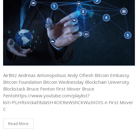
AirBitz Andreas Antonopolous Andy Ofiesh Bitcoin Embassy
Bitcoin Foundation Bitcoin Wednesday Blockchain University
Blockstack Bruce Fenton First Mover Bruce
Fentohttps://www.youtube.com/playlist?
list=PLHRxVckaE8daSH4OEReWshCKWu3iIOIS-n First Mover
C
Read More