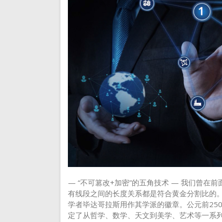
— “不可篡改+加密”的五角技术 — 我们曾
有线段之间的长度关系都是符合黄金分割比的
学者毕达哥拉斯用作其学派的徽章。公元前25
定了从哲学、数学、天文到美学、艺术等一系