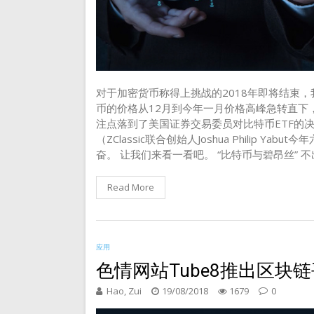
对于加密货币称得上挑战的2018年即将结束，
币的价格从12月到今年一月价格高峰急转直下
注点落到了美国证券交易委员对比特币ETF的
（ZClassic联合创始人Joshua Philip
奋。 让我们来看一看吧。 “比特币与碧昂丝”
Read More
应用
色情网站Tube8推出区块
Hao, Zui
19/08/2018
1679
0