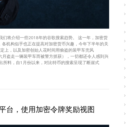
我们将介绍一些2018年的谷歌搜索趋势。 这一年，加密货
，各机构似乎也正在提高对加密货币兴趣，今年下半年的关
决定上，以及加密创始人花时间用偷盗的装甲车兜风
 Yabut今年六月盗走一辆装甲车而被警方抓获），一切都还令人感到兴
 不出所料，自1月份以来，对比特币的搜索呈现了断崖式
链平台，使用加密令牌奖励视图