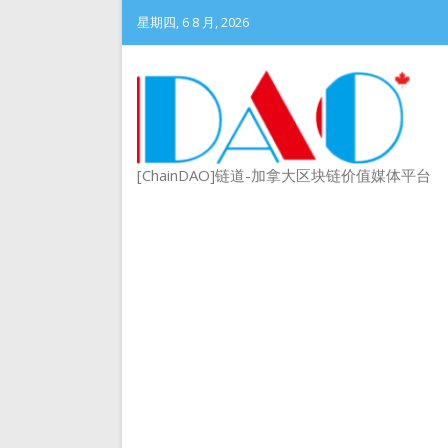
星期四, 6 8 月, 2026
[ChainDAO]链道-加拿大区块链价值媒体平台
DePIN 为 Web3 带来
Meme 币 vs 精英币：