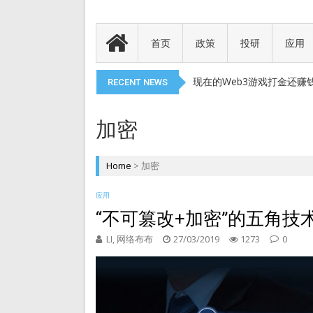
代币就是产品
以太币现货 ETF 获得 SEC
首页
政策
投研
应用
现在的Web3游戏打金还赚
DePIN 为 Web3 带来
RECENT NEWS
Meme 币 vs 精英币：
加密
代币就是产品
以太币现货 ETF 获得 SEC
Home
>
加密
现在的Web3游戏打金还赚
DePIN 为 Web3 带来
应用
“不可篡改+加密”的五角技
LI, 网络布布
27/03/2019
1273
0