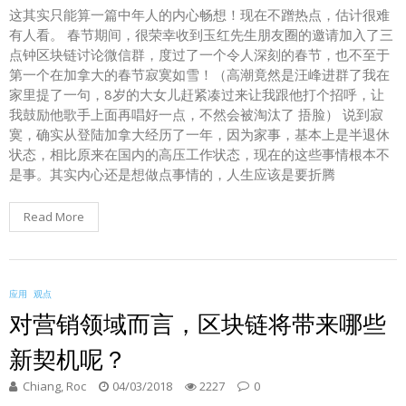
这其实只能算一篇中年人的内心畅想！现在不蹭热点，估计很难
有人看。 春节期间，很荣幸收到玉红先生朋友圈的邀请加入了三
点钟区块链讨论微信群，度过了一个令人深刻的春节，也不至于
第一个在加拿大的春节寂寞如雪！（高潮竟然是汪峰进群了我在
家里提了一句，8岁的大女儿赶紧凑过来让我跟他打个招呼，让
我鼓励他歌手上面再唱好一点，不然会被淘汰了 捂脸） 说到寂
寞，确实从登陆加拿大经历了一年，因为家事，基本上是半退休
状态，相比原来在国内的高压工作状态，现在的这些事情根本不
是事。其实内心还是想做点事情的，人生应该是要折腾
Read More
应用
观点
对营销领域而言，区块链将带来哪些
新契机呢？
Chiang, Roc
04/03/2018
2227
0