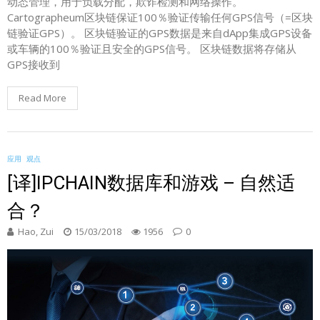
动态管理，用于负载分配，欺诈检测和网络操作。
Cartographeum区块链保证100％验证传输任何GPS信号（=区块
链验证GPS）。 区块链验证的GPS数据是来自dApp集成GPS设备
或车辆的100％验证且安全的GPS信号。 区块链数据将存储从
GPS接收到
Read More
应用
观点
[译]IPCHAIN数据库和游戏 – 自然适
合？
Hao, Zui
15/03/2018
1956
0