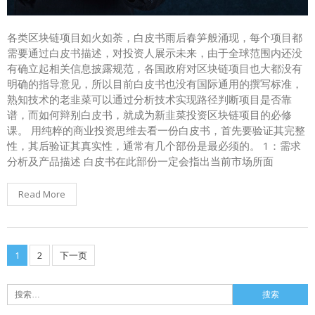
各类区块链项目如火如荼，白皮书雨后春笋般涌现，每个项目都
需要通过白皮书描述，对投资人展示未来，由于全球范围内还没
有确立起相关信息披露规范，各国政府对区块链项目也大都没有
明确的指导意见，所以目前白皮书也没有国际通用的撰写标准，
熟知技术的老韭菜可以通过分析技术实现路径判断项目是否靠
谱，而如何辩别白皮书，就成为新韭菜投资区块链项目的必修
课。 用纯粹的商业投资思维去看一份白皮书，首先要验证其完整
性，其后验证其真实性，通常有几个部份是最必须的。 1：需求
分析及产品描述 白皮书在此部份一定会指出当前市场所面
Read More
1
2
下一页
文
章
搜
索：