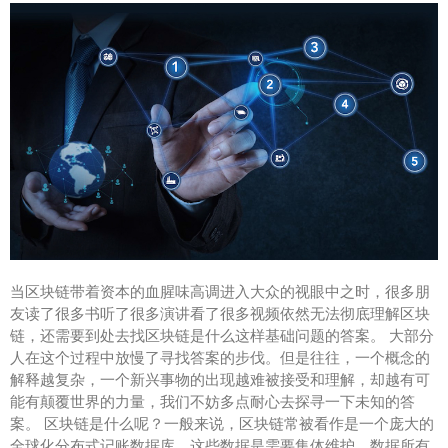
当区块链带着资本的血腥味高调进入大众的视眼中之时，很多朋
友读了很多书听了很多演讲看了很多视频依然无法彻底理解区块
链，还需要到处去找区块链是什么这样基础问题的答案。 大部分
人在这个过程中放慢了寻找答案的步伐。但是往往，一个概念的
解释越复杂，一个新兴事物的出现越难被接受和理解，却越有可
能有颠覆世界的力量，我们不妨多点耐心去探寻一下未知的答
案。 区块链是什么呢？一般来说，区块链常被看作是一个庞大的
全球化分布式记账数据库，这些数据是需要集体维护。数据所有