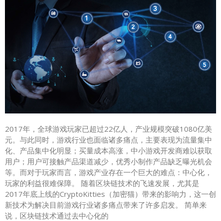
2017年，全球游戏玩家已超过22亿人，产业规模突破1080亿美
元。与此同时，游戏行业也面临诸多痛点，主要表现为流量集中
化、产品集中化明显；买量成本高涨，中小游戏开发商难以获取
用户；用户可接触产品渠道减少，优秀小制作产品缺乏曝光机会
等。而对于玩家而言，游戏产业存在一个巨大的难点：中心化，
玩家的利益很难保障。 随着区块链技术的飞速发展，尤其是
2017年底上线的CryptoKitties（加密猫）带来的影响力，这一创
新技术为解决目前游戏行业诸多痛点带来了许多启发。 简单来
说，区块链技术通过去中心化的