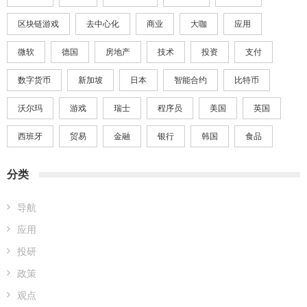
区块链游戏
去中心化
商业
大咖
应用
微软
德国
房地产
技术
投资
支付
数字货币
新加坡
日本
智能合约
比特币
沃尔玛
游戏
瑞士
程序员
美国
英国
西班牙
贸易
金融
银行
韩国
食品
分类
导航
应用
投研
政策
观点