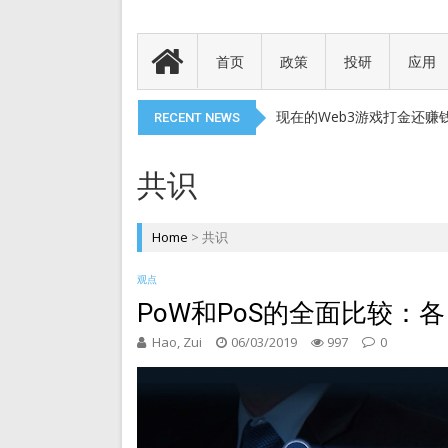
Meme 币 vs 精英币：
代币就是产品
首页
政策
投研
应用
以太币现货 ETF 获得 SEC
现在的Web3游戏打金还赚
RECENT NEWS
DePIN 为 Web3 带来
Meme 币 vs 精英币：
共识
代币就是产品
以太币现货 ETF 获得 SEC
Home
>
共识
现在的Web3游戏打金还赚
观点
DePIN 为 Web3 带来
PoW和PoS的全面比较：
Hao, Zui
06/03/2019
997
0