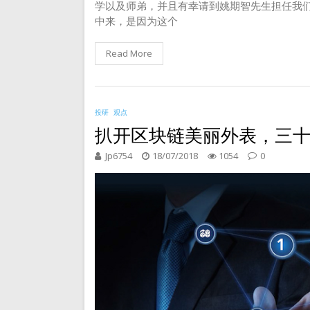
学以及师弟，并且有幸请到姚期智先生担任我
中来，是因为这个
Read More
投研
观点
扒开区块链美丽外表，三
Jp6754
18/07/2018
1054
0