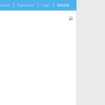
assword
Registration
Login
隐私政策