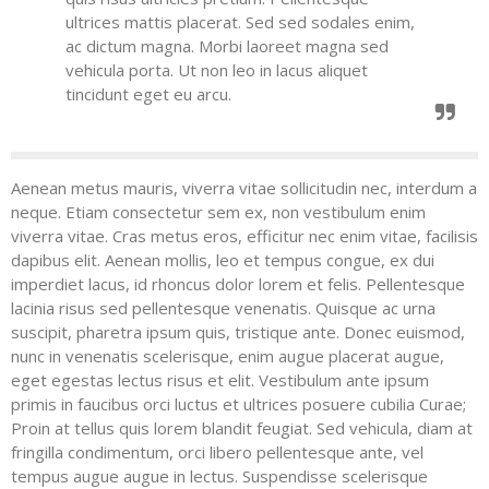
ultrices mattis placerat. Sed sed sodales enim,
ac dictum magna. Morbi laoreet magna sed
vehicula porta. Ut non leo in lacus aliquet
tincidunt eget eu arcu.
Aenean metus mauris, viverra vitae sollicitudin nec, interdum a
neque. Etiam consectetur sem ex, non vestibulum enim
viverra vitae. Cras metus eros, efficitur nec enim vitae, facilisis
dapibus elit. Aenean mollis, leo et tempus congue, ex dui
imperdiet lacus, id rhoncus dolor lorem et felis. Pellentesque
lacinia risus sed pellentesque venenatis. Quisque ac urna
suscipit, pharetra ipsum quis, tristique ante. Donec euismod,
nunc in venenatis scelerisque, enim augue placerat augue,
eget egestas lectus risus et elit. Vestibulum ante ipsum
primis in faucibus orci luctus et ultrices posuere cubilia Curae;
Proin at tellus quis lorem blandit feugiat. Sed vehicula, diam at
fringilla condimentum, orci libero pellentesque ante, vel
tempus augue augue in lectus. Suspendisse scelerisque