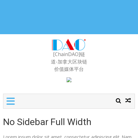
[ChainDAO]链
道-加拿大区块链
价值媒体平台
No Sidebar Full Width
Lorem ipsum dolor sit amet, consectetur adipiscing elit. Nam