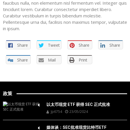
faucibus nulla, non elementum nisl fermentum vel. Integer quis
tincidunt lorem. Curabitur consectetur imperdiet libero.
Curabitur vestibulum in turpis bibendum molestie.
Pellentesque urna dui, facilisis non maximus tempor, vulputate
in ipsum.
Share
Tweet
Share
Share
Share
Mail
Print
政策
以太币现货 ETF 获得 SEC 正式批准
Jp6754
23/05/2024
媒体谈：SEC批准现货比特币ETF