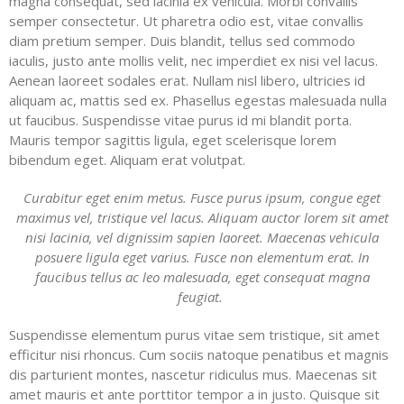
magna consequat, sed lacinia ex vehicula. Morbi convallis
semper consectetur. Ut pharetra odio est, vitae convallis
diam pretium semper. Duis blandit, tellus sed commodo
iaculis, justo ante mollis velit, nec imperdiet ex nisi vel lacus.
Aenean laoreet sodales erat. Nullam nisl libero, ultricies id
aliquam ac, mattis sed ex. Phasellus egestas malesuada nulla
ut faucibus. Suspendisse vitae purus id mi blandit porta.
Mauris tempor sagittis ligula, eget scelerisque lorem
bibendum eget. Aliquam erat volutpat.
Curabitur eget enim metus. Fusce purus ipsum, congue eget
maximus vel, tristique vel lacus. Aliquam auctor lorem sit amet
nisi lacinia, vel dignissim sapien laoreet. Maecenas vehicula
posuere ligula eget varius. Fusce non elementum erat. In
faucibus tellus ac leo malesuada, eget consequat magna
feugiat.
Suspendisse elementum purus vitae sem tristique, sit amet
efficitur nisi rhoncus. Cum sociis natoque penatibus et magnis
dis parturient montes, nascetur ridiculus mus. Maecenas sit
amet mauris et ante porttitor tempor a in justo. Quisque sit