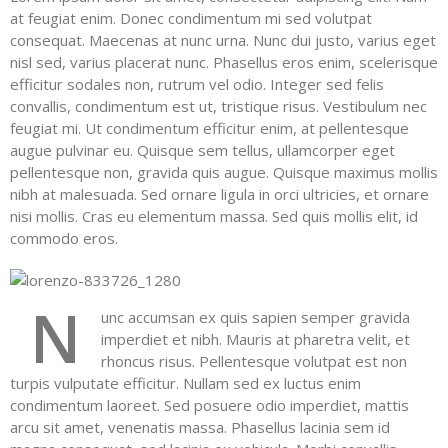
at feugiat enim. Donec condimentum mi sed volutpat
consequat. Maecenas at nunc urna. Nunc dui justo, varius eget
nisl sed, varius placerat nunc. Phasellus eros enim, scelerisque
efficitur sodales non, rutrum vel odio. Integer sed felis
convallis, condimentum est ut, tristique risus. Vestibulum nec
feugiat mi. Ut condimentum efficitur enim, at pellentesque
augue pulvinar eu. Quisque sem tellus, ullamcorper eget
pellentesque non, gravida quis augue. Quisque maximus mollis
nibh at malesuada. Sed ornare ligula in orci ultricies, et ornare
nisi mollis. Cras eu elementum massa. Sed quis mollis elit, id
commodo eros.
N
unc accumsan ex quis sapien semper gravida
imperdiet et nibh. Mauris at pharetra velit, et
rhoncus risus. Pellentesque volutpat est non
turpis vulputate efficitur. Nullam sed ex luctus enim
condimentum laoreet. Sed posuere odio imperdiet, mattis
arcu sit amet, venenatis massa. Phasellus lacinia sem id